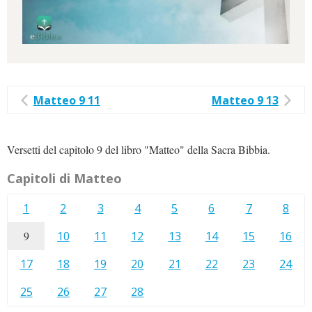
Matteo 9 11
Matteo 9 13
Versetti del capitolo 9 del libro "Matteo" della Sacra Bibbia.
Capitoli di Matteo
1
2
3
4
5
6
7
8
9
10
11
12
13
14
15
16
17
18
19
20
21
22
23
24
25
26
27
28