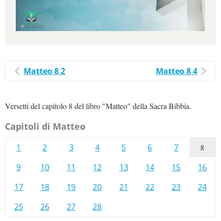
Matteo 8 2
Matteo 8 4
Versetti del capitolo 8 del libro "Matteo" della Sacra Bibbia.
Capitoli di Matteo
1
2
3
4
5
6
7
8
9
10
11
12
13
14
15
16
17
18
19
20
21
22
23
24
25
26
27
28