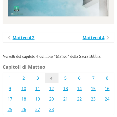
Matteo 4 2
Matteo 4 4
Versetti del capitolo 4 del libro "Matteo" della Sacra Bibbia.
Capitoli di Matteo
1
2
3
4
5
6
7
8
9
10
11
12
13
14
15
16
17
18
19
20
21
22
23
24
25
26
27
28