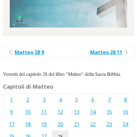
Matteo 28 9
Matteo 28 11
Versetti del capitolo 28 del libro "Matteo" della Sacra Bibbia.
Capitoli di Matteo
1
2
3
4
5
6
7
8
9
10
11
12
13
14
15
16
17
18
19
20
21
22
23
24
25
26
27
28