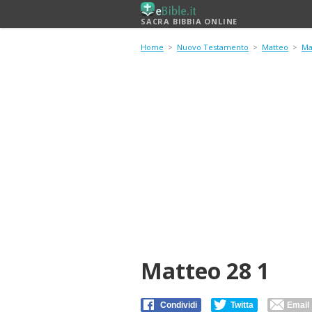
SACRA BIBBIA ONLINE
Home
>
Nuovo Testamento
>
Matteo
>
Ma
Matteo 28 1
Condividi
Twitta
Email