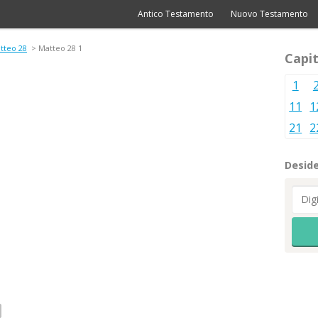
Antico Testamento
Nuovo Testamento
tteo 28
> Matteo 28 1
Capit
1
11
1
21
2
Deside