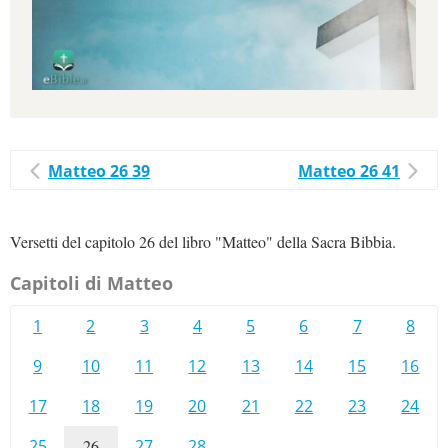
Matteo 26 39
Matteo 26 41
Versetti del capitolo 26 del libro "Matteo" della Sacra Bibbia.
Capitoli di Matteo
1
2
3
4
5
6
7
8
9
10
11
12
13
14
15
16
17
18
19
20
21
22
23
24
25
26
27
28