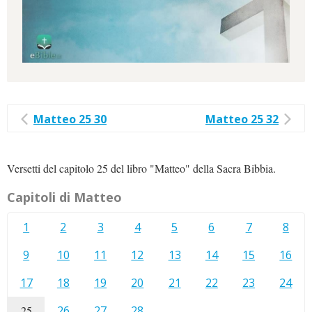
Matteo 25 30
Matteo 25 32
Versetti del capitolo 25 del libro "Matteo" della Sacra Bibbia.
Capitoli di Matteo
1
2
3
4
5
6
7
8
9
10
11
12
13
14
15
16
17
18
19
20
21
22
23
24
25
26
27
28