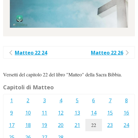
Matteo 22 24
Matteo 22 26
Versetti del capitolo 22 del libro "Matteo" della Sacra Bibbia.
Capitoli di Matteo
1
2
3
4
5
6
7
8
9
10
11
12
13
14
15
16
17
18
19
20
21
22
23
24
25
26
27
28