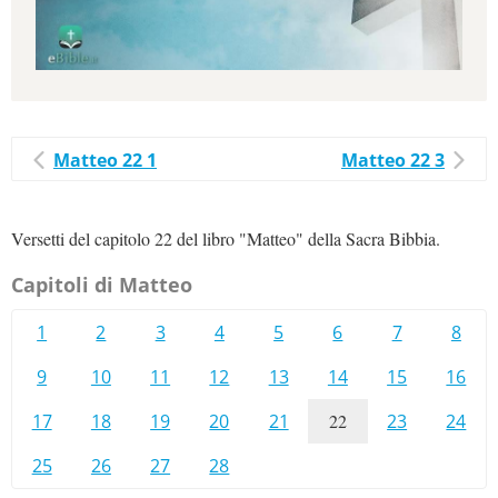
Matteo 22 1
Matteo 22 3
Versetti del capitolo 22 del libro "Matteo" della Sacra Bibbia.
Capitoli di Matteo
1
2
3
4
5
6
7
8
9
10
11
12
13
14
15
16
17
18
19
20
21
22
23
24
25
26
27
28