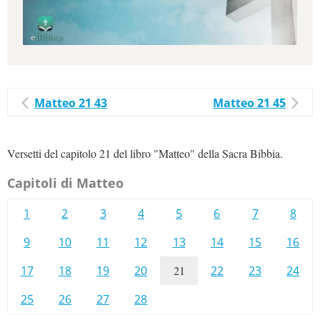
Matteo 21 43
Matteo 21 45
Versetti del capitolo 21 del libro "Matteo" della Sacra Bibbia.
Capitoli di Matteo
1
2
3
4
5
6
7
8
9
10
11
12
13
14
15
16
17
18
19
20
21
22
23
24
25
26
27
28