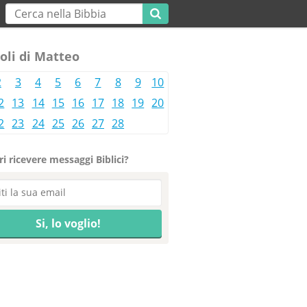
oli di Matteo
2
3
4
5
6
7
8
9
10
2
13
14
15
16
17
18
19
20
2
23
24
25
26
27
28
i ricevere messaggi Biblici?