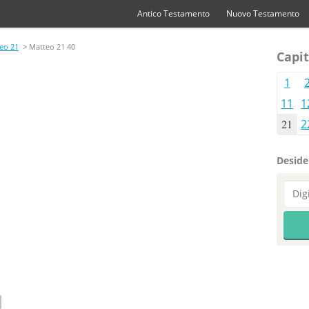
Antico Testamento
Nuovo Testamento
eo 21
> Matteo 21 40
Capit
1
11
1
21
2
Desider