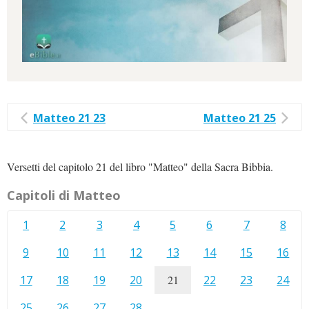
Matteo 21 23
Matteo 21 25
Versetti del capitolo 21 del libro "Matteo" della Sacra Bibbia.
Capitoli di Matteo
1
2
3
4
5
6
7
8
9
10
11
12
13
14
15
16
17
18
19
20
21
22
23
24
25
26
27
28