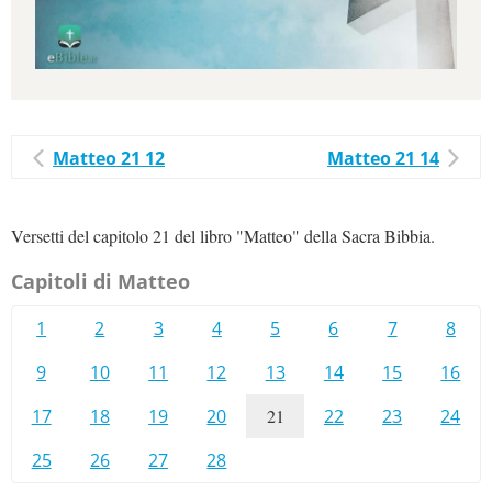
Matteo 21 12
Matteo 21 14
Versetti del capitolo 21 del libro "Matteo" della Sacra Bibbia.
Capitoli di Matteo
1
2
3
4
5
6
7
8
9
10
11
12
13
14
15
16
17
18
19
20
21
22
23
24
25
26
27
28