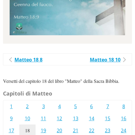
Matteo 18 8
Matteo 18 10
Versetti del capitolo 18 del libro "Matteo" della Sacra Bibbia.
Capitoli di Matteo
1
2
3
4
5
6
7
8
9
10
11
12
13
14
15
16
17
18
19
20
21
22
23
24