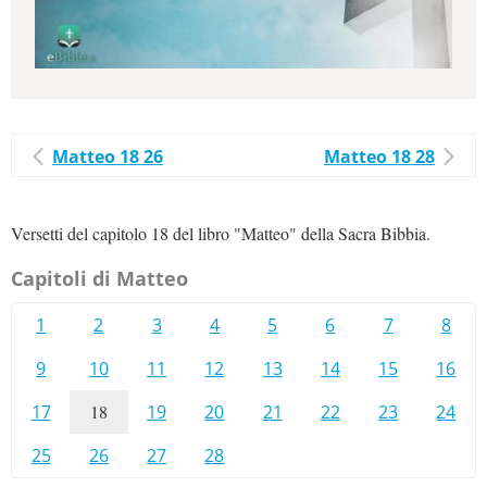
Matteo 18 26
Matteo 18 28
Versetti del capitolo 18 del libro "Matteo" della Sacra Bibbia.
Capitoli di Matteo
1
2
3
4
5
6
7
8
9
10
11
12
13
14
15
16
17
18
19
20
21
22
23
24
25
26
27
28