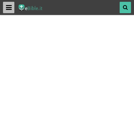
Menu
Mos
SACRA BIBBIA ONLINE
Antico Testamento
Nuovo Testamento