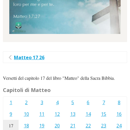
Matteo 17 26
Versetti del capitolo 17 del libro "Matteo" della Sacra Bibbia.
Capitoli di Matteo
1
2
3
4
5
6
7
8
9
10
11
12
13
14
15
16
17
18
19
20
21
22
23
24