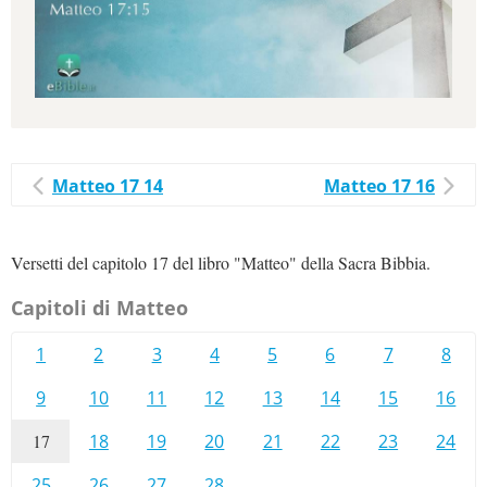
Matteo 17 14
Matteo 17 16
Versetti del capitolo 17 del libro "Matteo" della Sacra Bibbia.
Capitoli di Matteo
1
2
3
4
5
6
7
8
9
10
11
12
13
14
15
16
17
18
19
20
21
22
23
24
25
26
27
28