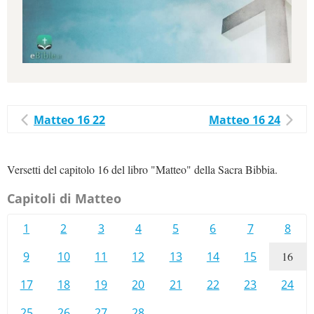
Matteo 16 22
Matteo 16 24
Versetti del capitolo 16 del libro "Matteo" della Sacra Bibbia.
Capitoli di Matteo
1
2
3
4
5
6
7
8
9
10
11
12
13
14
15
16
17
18
19
20
21
22
23
24
25
26
27
28