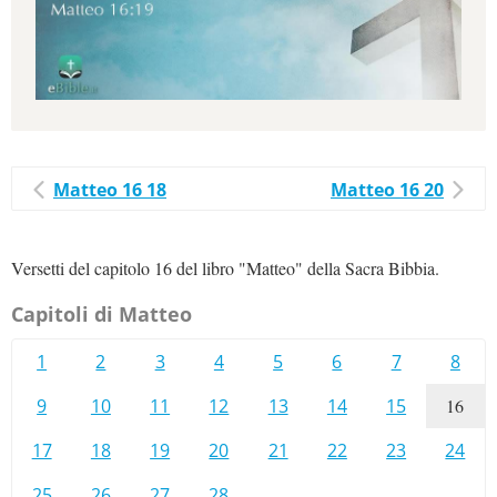
Matteo 16 18
Matteo 16 20
Versetti del capitolo 16 del libro "Matteo" della Sacra Bibbia.
Capitoli di Matteo
1
2
3
4
5
6
7
8
9
10
11
12
13
14
15
16
17
18
19
20
21
22
23
24
25
26
27
28