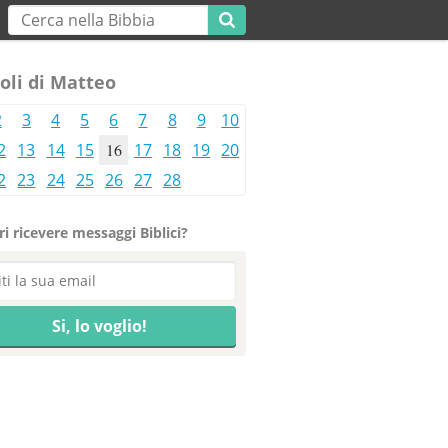
oli di Matteo
2
3
4
5
6
7
8
9
10
2
13
14
15
16
17
18
19
20
2
23
24
25
26
27
28
i ricevere messaggi Biblici?