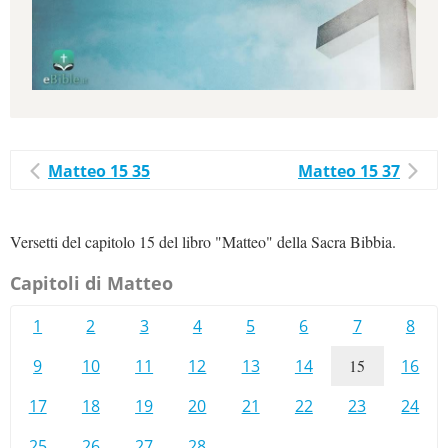
Matteo 15 35
Matteo 15 37
Versetti del capitolo 15 del libro "Matteo" della Sacra Bibbia.
Capitoli di Matteo
1
2
3
4
5
6
7
8
9
10
11
12
13
14
15
16
17
18
19
20
21
22
23
24
25
26
27
28