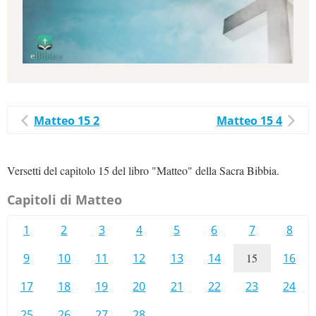
Matteo 15 2
Matteo 15 4
Versetti del capitolo 15 del libro "Matteo" della Sacra Bibbia.
Capitoli di Matteo
1
2
3
4
5
6
7
8
9
10
11
12
13
14
15
16
17
18
19
20
21
22
23
24
25
26
27
28