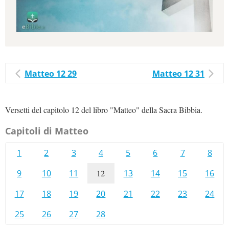
Matteo 12 29
Matteo 12 31
Versetti del capitolo 12 del libro "Matteo" della Sacra Bibbia.
Capitoli di Matteo
1
2
3
4
5
6
7
8
9
10
11
12
13
14
15
16
17
18
19
20
21
22
23
24
25
26
27
28