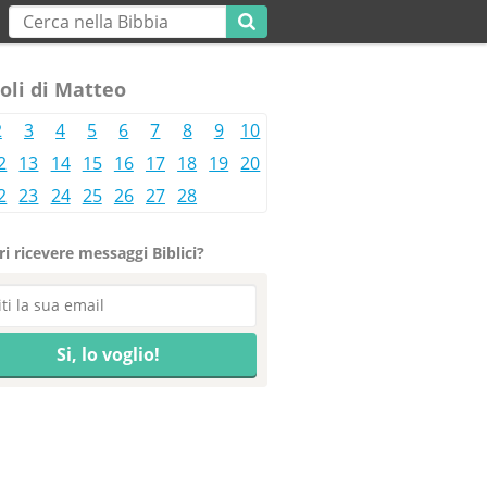
oli di Matteo
2
3
4
5
6
7
8
9
10
2
13
14
15
16
17
18
19
20
2
23
24
25
26
27
28
i ricevere messaggi Biblici?