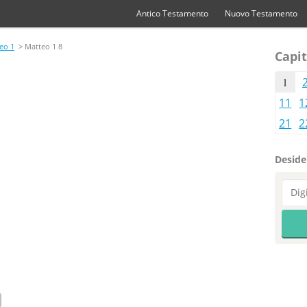
Antico Testamento
Nuovo Testamento
eo 1
> Matteo 1 8
Capit
1
11
1
21
2
Desider