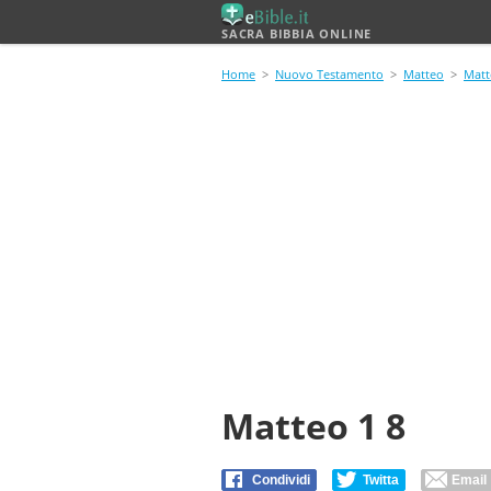
SACRA BIBBIA ONLINE
Home
>
Nuovo Testamento
>
Matteo
>
Matt
Matteo 1 8
Condividi
Twitta
Email