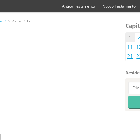
Antico Testamento
Nuovo Testamento
eo 1
> Matteo 1 17
Capit
1
11
1
21
2
Desider