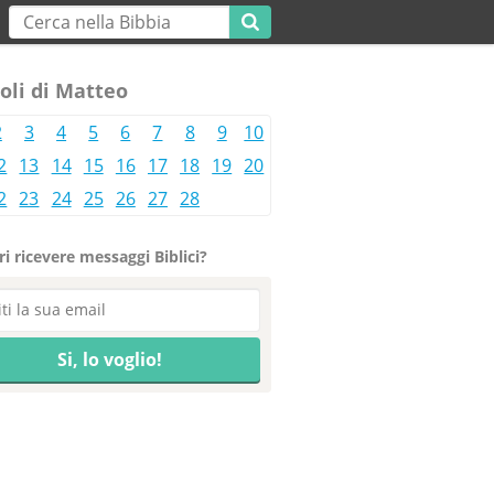
oli di Matteo
2
3
4
5
6
7
8
9
10
2
13
14
15
16
17
18
19
20
2
23
24
25
26
27
28
i ricevere messaggi Biblici?