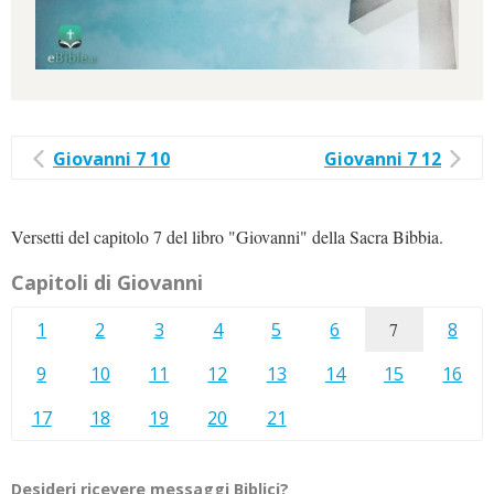
Giovanni 7 10
Giovanni 7 12
Versetti del capitolo 7 del libro "Giovanni" della Sacra Bibbia.
Capitoli di Giovanni
1
2
3
4
5
6
7
8
9
10
11
12
13
14
15
16
17
18
19
20
21
Desideri ricevere messaggi Biblici?