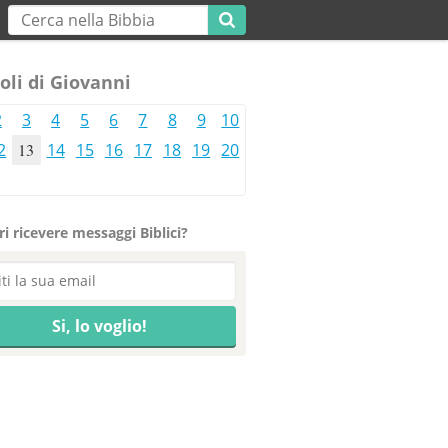
oli di Giovanni
2
3
4
5
6
7
8
9
10
2
13
14
15
16
17
18
19
20
i ricevere messaggi Biblici?