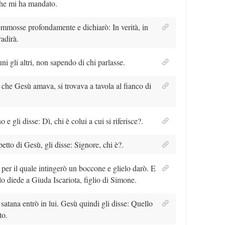
che mi ha mandato.
ommosse profondamente e dichiarò: In verità, in
radirà.
uni gli altri, non sapendo di chi parlasse.
 che Gesù amava, si trovava a tavola al fianco di
e gli disse: Dì, chi è colui a cui si riferisce?.
petto di Gesù, gli disse: Signore, chi è?.
 per il quale intingerò un boccone e glielo darò. E
 lo diede a Giuda Iscariota, figlio di Simone.
satana entrò in lui. Gesù quindi gli disse: Quello
to.