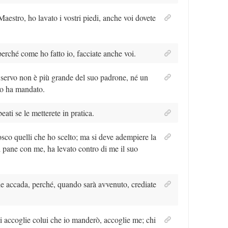
Maestro, ho lavato i vostri piedi, anche voi dovete
perché come ho fatto io, facciate anche voi.
un servo non è più grande del suo padrone, né un
lo ha mandato.
ati se le metterete in pratica.
nosco quelli che ho scelto; ma si deve adempiere la
l pane con me, ha levato contro di me il suo
he accada, perché, quando sarà avvenuto, crediate
Chi accoglie colui che io manderò, accoglie me; chi