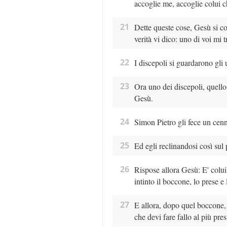
accoglie me, accoglie colui 
21
Dette queste cose, Gesù si c
verità vi dico: uno di voi mi t
22
I discepoli si guardarono gli 
23
Ora uno dei discepoli, quello
Gesù.
24
Simon Pietro gli fece un cenno 
25
Ed egli reclinandosi così sul 
26
Rispose allora Gesù: E' colui
intinto il boccone, lo prese e
27
E allora, dopo quel boccone, 
che devi fare fallo al più pres