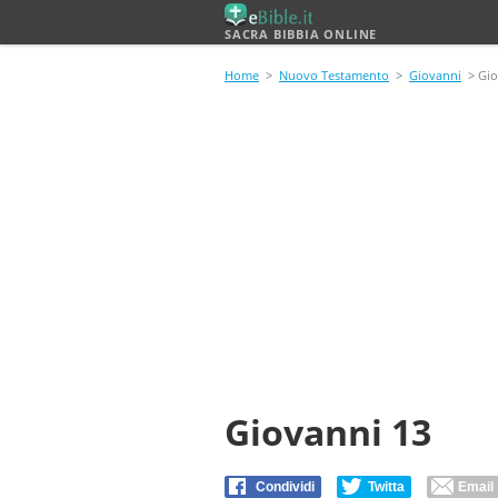
SACRA BIBBIA ONLINE
Home
>
Nuovo Testamento
>
Giovanni
> Gio
Giovanni 13
Condividi
Twitta
Email