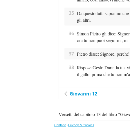
35
Da questo tutti sapranno che 
gli altri.
36
Simon Pietro gli dice: Signor
ora tu non puoi seguirmi; mi s
37
Pietro disse: Signore, perché 
38
Rispose Gesù: Darai la tua vit
il gallo, prima che tu non m'a
Giovanni 12
Versetti del capitolo 13 del libro "Gio
Contatto
·
Privacy & Cookies