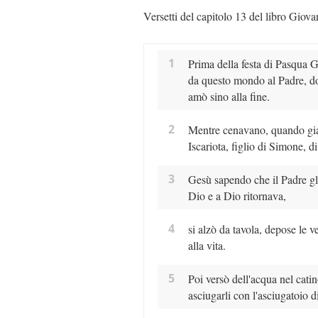
Versetti del capitolo 13 del libro Giova
1
Prima della festa di Pasqua G
da questo mondo al Padre, do
amò sino alla fine.
2
Mentre cenavano, quando gia
Iscariota, figlio di Simone, di
3
Gesù sapendo che il Padre gli
Dio e a Dio ritornava,
4
si alzò da tavola, depose le v
alla vita.
5
Poi versò dell'acqua nel catin
asciugarli con l'asciugatoio di