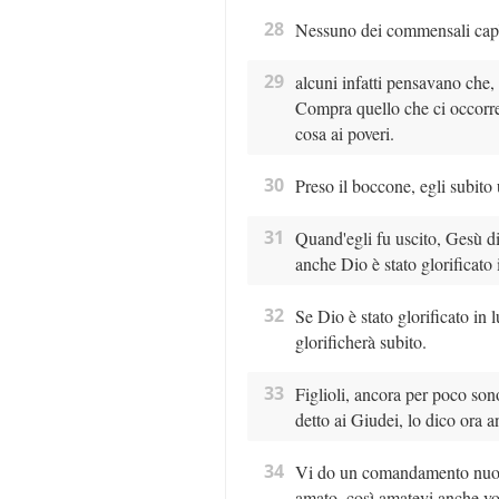
28
Nessuno dei commensali capì 
29
alcuni infatti pensavano che,
Compra quello che ci occorre
cosa ai poveri.
30
Preso il boccone, egli subito 
31
Quand'egli fu uscito, Gesù dis
anche Dio è stato glorificato i
32
Se Dio è stato glorificato in 
glorificherà subito.
33
Figlioli, ancora per poco so
detto ai Giudei, lo dico ora 
34
Vi do un comandamento nuovo:
amato, così amatevi anche voi 