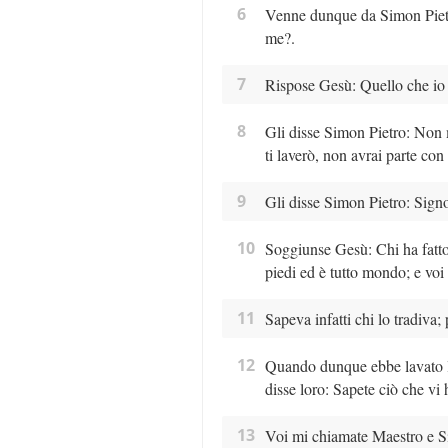
6
Venne dunque da Simon Pietro 
me?.
7
Rispose Gesù: Quello che io f
8
Gli disse Simon Pietro: Non m
ti laverò, non avrai parte con
9
Gli disse Simon Pietro: Signo
10
Soggiunse Gesù: Chi ha fatto 
piedi ed è tutto mondo; e voi
11
Sapeva infatti chi lo tradiva;
12
Quando dunque ebbe lavato lor
disse loro: Sapete ciò che vi 
13
Voi mi chiamate Maestro e Si