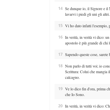
14
Se dunque io, il Signore e il 
lavarvi i piedi gli uni gli altri.
15
Vi ho dato infatti l'esempio, 
16
In verità, in verità vi dico: 
apostolo è più grande di chi 
17
Sapendo queste cose, sarete be
18
Non parlo di tutti voi; io co
Scrittura: Colui che mangia i
calcagno.
19
Ve lo dico fin d'ora, prima c
che Io Sono.
20
In verità, in verità vi dico: 