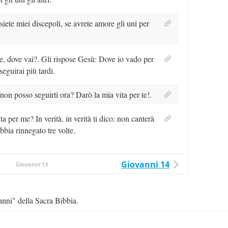
siete miei discepoli, se avrete amore gli uni per
e, dove vai?. Gli rispose Gesù: Dove io vado per
eguirai più tardi.
non posso seguirti ora? Darò la mia vita per te!.
a per me? In verità, in verità ti dico: non canterà
bbia rinnegato tre volte.
Giovanni 14
Giovanni 13
vanni" della Sacra Bibbia.