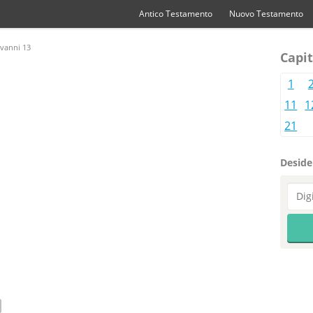
Antico Testamento
Nuovo Testamento
vanni 13
Capit
1
11
1
21
Desider