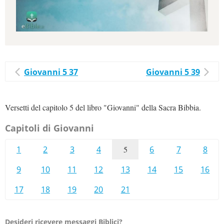
Giovanni 5 37
Giovanni 5 39
Versetti del capitolo 5 del libro "Giovanni" della Sacra Bibbia.
Capitoli di Giovanni
1
2
3
4
5
6
7
8
9
10
11
12
13
14
15
16
17
18
19
20
21
Desideri ricevere messaggi Biblici?