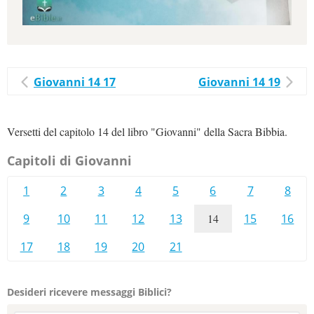
Giovanni 14 17
Giovanni 14 19
Versetti del capitolo 14 del libro "Giovanni" della Sacra Bibbia.
Capitoli di Giovanni
1
2
3
4
5
6
7
8
9
10
11
12
13
14
15
16
17
18
19
20
21
Desideri ricevere messaggi Biblici?