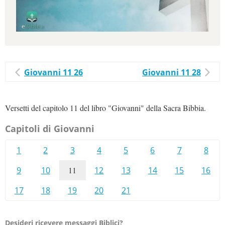
Giovanni 11 26
Giovanni 11 28
Versetti del capitolo 11 del libro "Giovanni" della Sacra Bibbia.
Capitoli di Giovanni
1
2
3
4
5
6
7
8
9
10
11
12
13
14
15
16
17
18
19
20
21
Desideri ricevere messaggi Biblici?