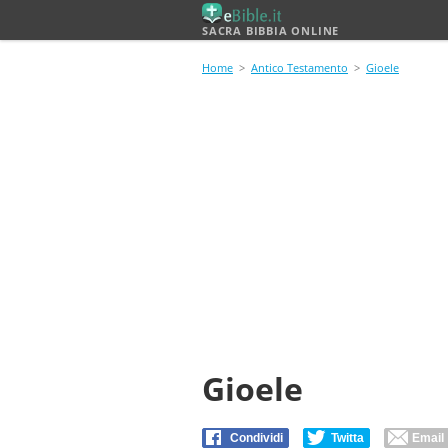
SACRA BIBBIA ONLINE
Home
>
Antico Testamento
>
Gioele
Gioele
Condividi
Twitta
Email