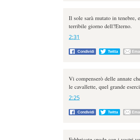
Il sole sarà mutato in tenebre,
terribile giorno dell?Eterno.
2:31
Condividi
Twitta
Emai
Vi compenserò delle annate che h
le cavallette, quel grande eser
2:25
Condividi
Twitta
Emai
Fabbricate spade con i vostri vo