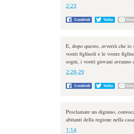
2:23
Condividi
Twitta
Emai
E, dopo questo, avverrà che io 
vostri figliuoli e le vostre figl
sogni, i vostri giovani avranno 
2:28-29
Condividi
Twitta
Emai
Proclamate un digiuno, convocat
abitanti della regione nella cas
1:14