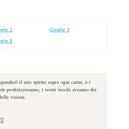
ele 2
Gioele 3
ele 8
spanderò il mio spirito sopra ogni carne, e i
iuole profetizzeranno, i vostri vecchi avranno dei
delle visioni.
l