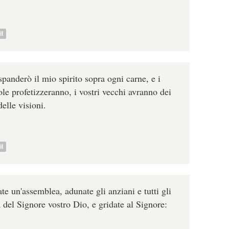
l
spanderò il mio spirito sopra ogni carne, e i
iuole profetizzeranno, i vostri vecchi avranno dei
delle visioni.
l
e un'assemblea, adunate gli anziani e tutti gli
a del Signore vostro Dio, e gridate al Signore: