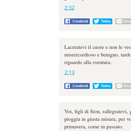
2:32
Condividi
Twitta
Emai
Laceratevi il cuore e non le ves
misericordioso e benigno, tardo 
riguardo alla sventura.
2:13
Condividi
Twitta
Emai
Voi, figli di Sion, rallegratevi,
pioggia in giusta misura, per vo
primavera, come in passato.