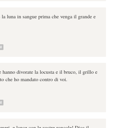
 e la luna in sangue prima che venga il grande e
l
anno divorate la locusta e il bruco, il grillo e
cito che ho mandato contro di voi.
l
meri, e lance con le vostre roncole! Dica il