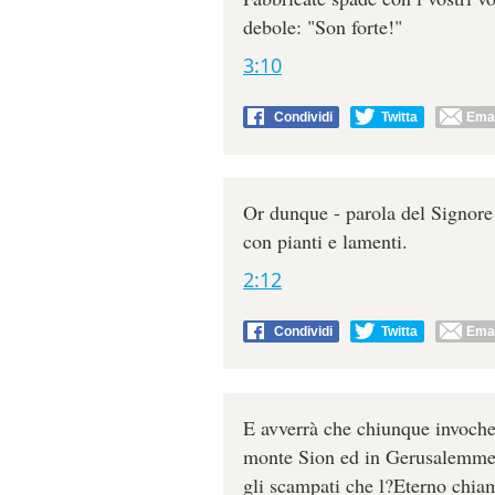
debole: "Son forte!"
3:10
Condividi
Twitta
Emai
Or dunque - parola del Signore -
con pianti e lamenti.
2:12
Condividi
Twitta
Emai
E avverrà che chiunque invocher
monte Sion ed in Gerusalemme v
gli scampati che l?Eterno chia