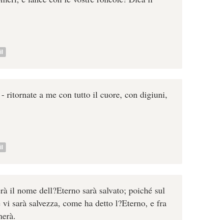
l
 ritornate a me con tutto il cuore, con digiuni,
l
à il nome dell?Eterno sarà salvato; poiché sul
i sarà salvezza, come ha detto l?Eterno, e fra
merà.