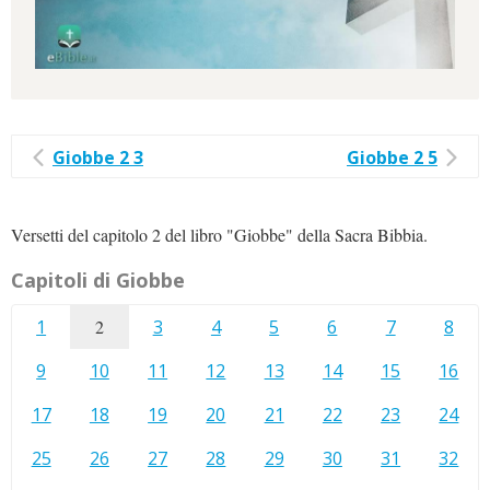
Giobbe 2 3
Giobbe 2 5
Versetti del capitolo 2 del libro "Giobbe" della Sacra Bibbia.
Capitoli di Giobbe
1
2
3
4
5
6
7
8
9
10
11
12
13
14
15
16
17
18
19
20
21
22
23
24
25
26
27
28
29
30
31
32