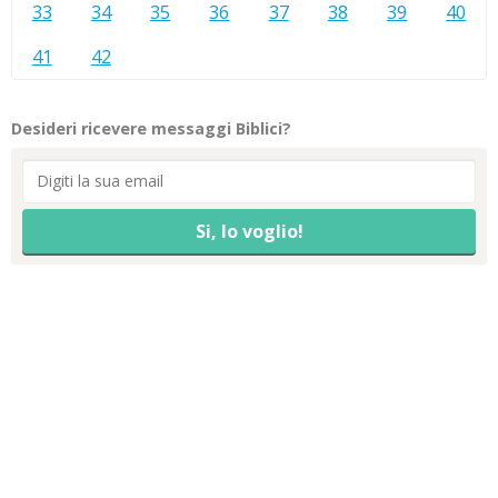
33
34
35
36
37
38
39
40
41
42
Desideri ricevere messaggi Biblici?