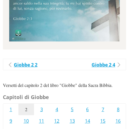
Giobbe 2 2
Giobbe 2 4
Versetti del capitolo 2 del libro "Giobbe" della Sacra Bibbia.
Capitoli di Giobbe
1
2
3
4
5
6
7
8
9
10
11
12
13
14
15
16