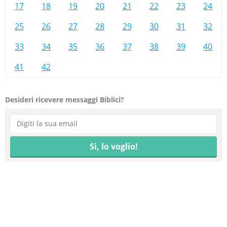
17
18
19
20
21
22
23
24
25
26
27
28
29
30
31
32
33
34
35
36
37
38
39
40
41
42
Desideri ricevere messaggi Biblici?