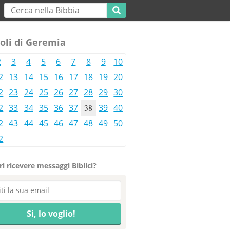
oli di Geremia
2
3
4
5
6
7
8
9
10
2
13
14
15
16
17
18
19
20
2
23
24
25
26
27
28
29
30
2
33
34
35
36
37
38
39
40
2
43
44
45
46
47
48
49
50
2
i ricevere messaggi Biblici?