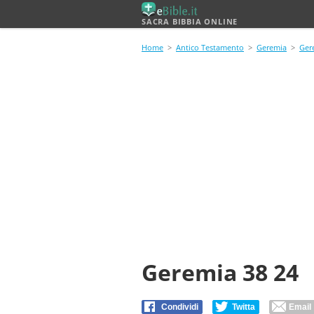
SACRA BIBBIA ONLINE
Home
>
Antico Testamento
>
Geremia
>
Ger
Geremia 38 24
Condividi
Twitta
Email