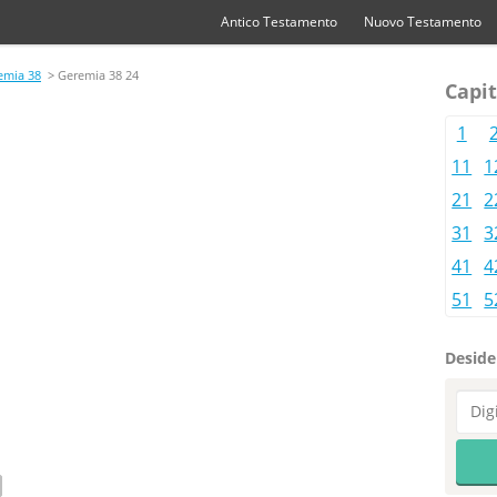
Antico Testamento
Nuovo Testamento
emia 38
> Geremia 38 24
Capit
1
11
1
21
2
31
3
41
4
51
5
Desider