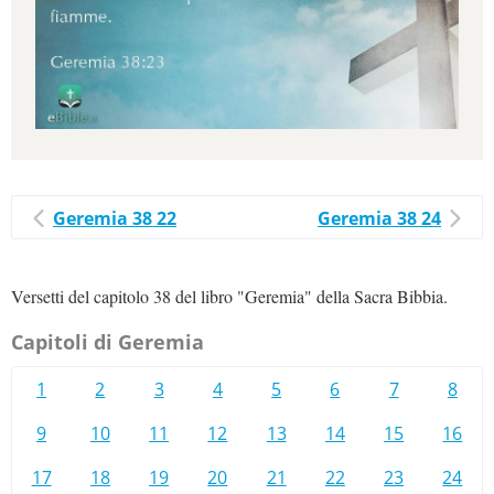
Geremia 38 22
Geremia 38 24
Versetti del capitolo 38 del libro "Geremia" della Sacra Bibbia.
Capitoli di Geremia
1
2
3
4
5
6
7
8
9
10
11
12
13
14
15
16
17
18
19
20
21
22
23
24