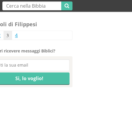
oli di Filippesi
2
3
4
i ricevere messaggi Biblici?