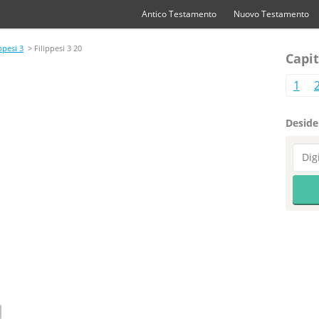
Antico Testamento
Nuovo Testamento
ppesi 3
> Filippesi 3 20
Capit
1
Desider