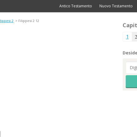
Antico Testamento
Nuovo Testamento
ilippesi 2
> Filippesi 2 12
Capit
1
Deside