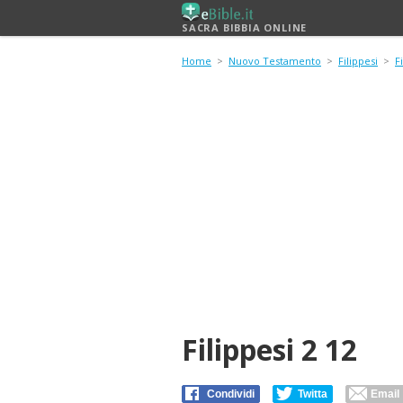
SACRA BIBBIA ONLINE
Home
>
Nuovo Testamento
>
Filippesi
>
F
Filippesi 2 12
Condividi
Twitta
Email