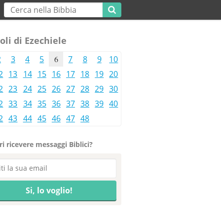
oli di Ezechiele
2
3
4
5
6
7
8
9
10
2
13
14
15
16
17
18
19
20
2
23
24
25
26
27
28
29
30
2
33
34
35
36
37
38
39
40
2
43
44
45
46
47
48
i ricevere messaggi Biblici?