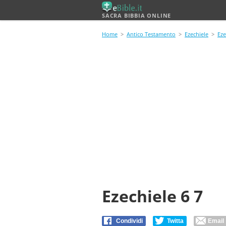
SACRA BIBBIA ONLINE
Home
>
Antico Testamento
>
Ezechiele
>
Eze
Ezechiele 6 7
Condividi
Twitta
Email