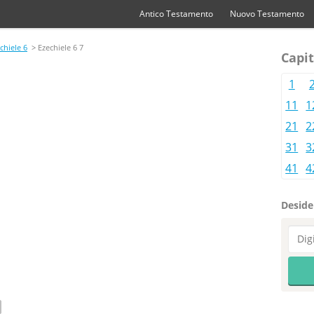
Antico Testamento
Nuovo Testamento
chiele 6
> Ezechiele 6 7
Capit
1
11
1
21
2
31
3
41
4
Desider