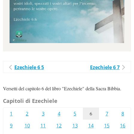
Ezechiele 6 5
Ezechiele 6 7
Versetti del capitolo 6 del libro "Ezechiele" della Sacra Bibbia.
Capitoli di Ezechiele
1
2
3
4
5
6
7
8
9
10
11
12
13
14
15
16