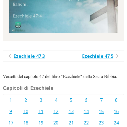
Ezechiele 47 3
Ezechiele 47 5
Versetti del capitolo 47 del libro "Ezechiele" della Sacra Bibbia.
Capitoli di Ezechiele
1
2
3
4
5
6
7
8
9
10
11
12
13
14
15
16
17
18
19
20
21
22
23
24