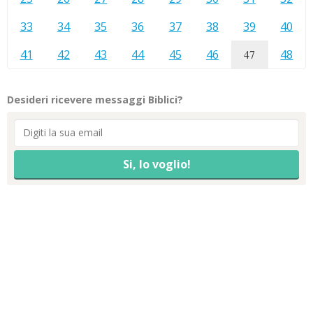
33
34
35
36
37
38
39
40
41
42
43
44
45
46
47
48
Desideri ricevere messaggi Biblici?