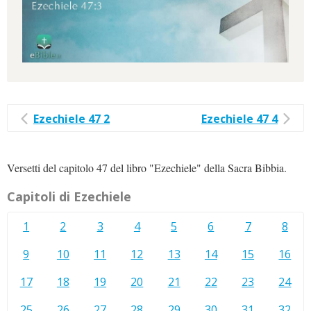
Ezechiele 47 2
Ezechiele 47 4
Versetti del capitolo 47 del libro "Ezechiele" della Sacra Bibbia.
Capitoli di Ezechiele
1
2
3
4
5
6
7
8
9
10
11
12
13
14
15
16
17
18
19
20
21
22
23
24
25
26
27
28
29
30
31
32