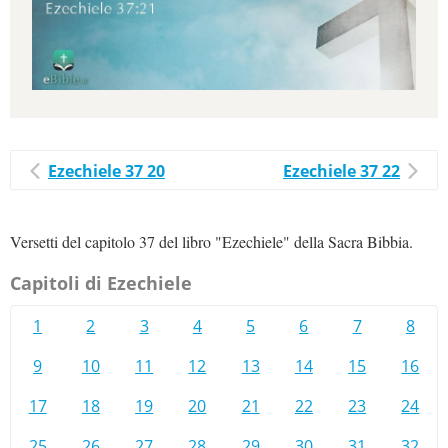
Ezechiele 37 20
Ezechiele 37 22
Versetti del capitolo 37 del libro "Ezechiele" della Sacra Bibbia.
Capitoli di Ezechiele
1
2
3
4
5
6
7
8
9
10
11
12
13
14
15
16
17
18
19
20
21
22
23
24
25
26
27
28
29
30
31
32