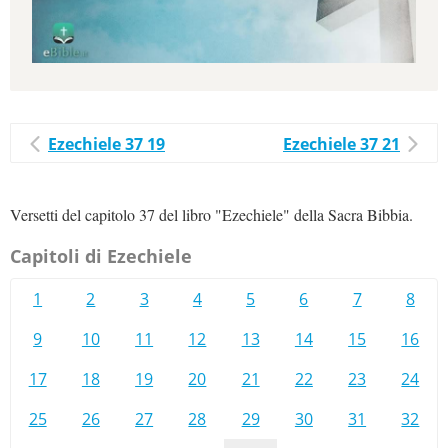
Ezechiele 37 19
Ezechiele 37 21
Versetti del capitolo 37 del libro "Ezechiele" della Sacra Bibbia.
Capitoli di Ezechiele
1
2
3
4
5
6
7
8
9
10
11
12
13
14
15
16
17
18
19
20
21
22
23
24
25
26
27
28
29
30
31
32