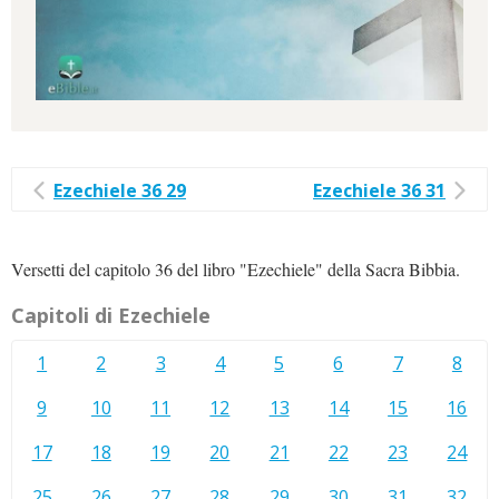
Ezechiele 36 29
Ezechiele 36 31
Versetti del capitolo 36 del libro "Ezechiele" della Sacra Bibbia.
Capitoli di Ezechiele
1
2
3
4
5
6
7
8
9
10
11
12
13
14
15
16
17
18
19
20
21
22
23
24
25
26
27
28
29
30
31
32