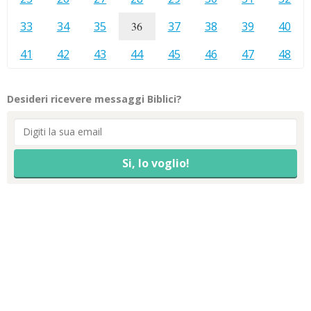
33
34
35
36
37
38
39
40
41
42
43
44
45
46
47
48
Desideri ricevere messaggi Biblici?