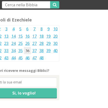
oli di Ezechiele
2
3
4
5
6
7
8
9
10
2
13
14
15
16
17
18
19
20
2
23
24
25
26
27
28
29
30
2
33
34
35
36
37
38
39
40
2
43
44
45
46
47
48
ri ricevere messaggi Biblici?