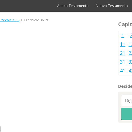
Antico Testamento
Nuovo Testamento
Ezechiele 36
> Ezechiele 36 29
Capit
1
11
1
21
2
31
3
41
4
Deside