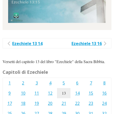
Ezechiele 13 14
Ezechiele 13 16
Versetti del capitolo 13 del libro "Ezechiele" della Sacra Bibbia.
Capitoli di Ezechiele
1
2
3
4
5
6
7
8
9
10
11
12
13
14
15
16
17
18
19
20
21
22
23
24
25
26
27
28
29
30
31
32