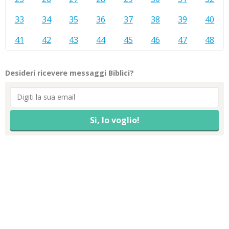
33
34
35
36
37
38
39
40
41
42
43
44
45
46
47
48
Desideri ricevere messaggi Biblici?