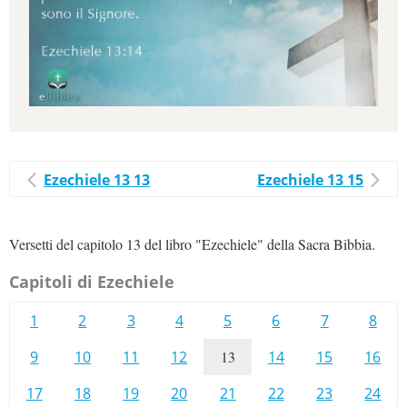
Ezechiele 13 13
Ezechiele 13 15
Versetti del capitolo 13 del libro "Ezechiele" della Sacra Bibbia.
Capitoli di Ezechiele
1
2
3
4
5
6
7
8
9
10
11
12
13
14
15
16
17
18
19
20
21
22
23
24