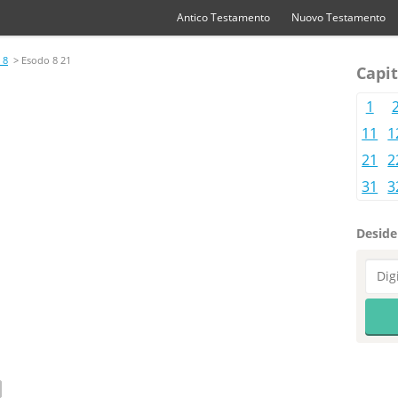
Antico Testamento
Nuovo Testamento
 8
> Esodo 8 21
Capit
1
11
1
21
2
31
3
Desider