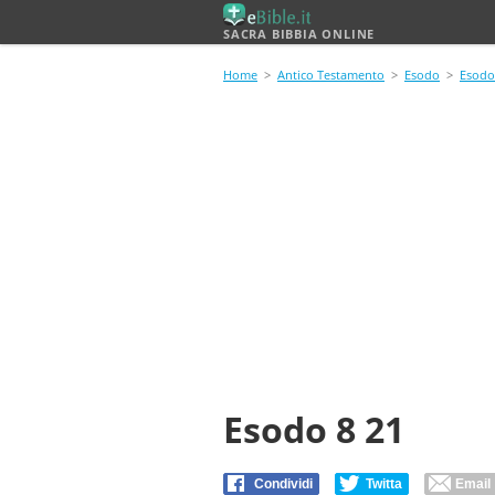
SACRA BIBBIA ONLINE
Home
>
Antico Testamento
>
Esodo
>
Esodo
Esodo 8 21
Condividi
Twitta
Email