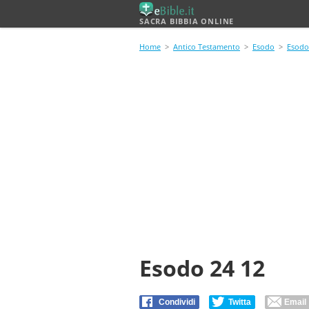
SACRA BIBBIA ONLINE
Home
>
Antico Testamento
>
Esodo
>
Esodo
Esodo 24 12
Condividi
Twitta
Email