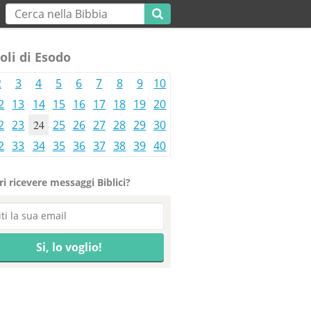
oli di Esodo
2
3
4
5
6
7
8
9
10
2
13
14
15
16
17
18
19
20
2
23
24
25
26
27
28
29
30
2
33
34
35
36
37
38
39
40
i ricevere messaggi Biblici?