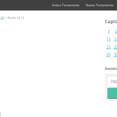
Antico Testamento
Nuovo Testamento
 24
> Esodo 24 12
Capit
1
11
1
21
2
31
3
Desider